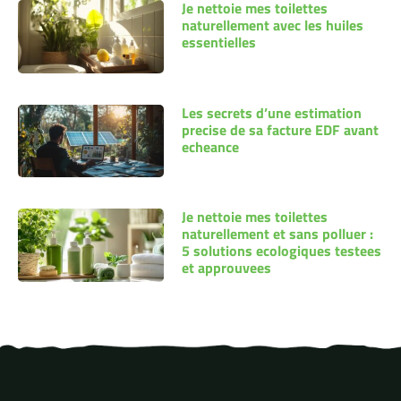
Je nettoie mes toilettes
naturellement avec les huiles
essentielles
Les secrets d’une estimation
precise de sa facture EDF avant
echeance
Je nettoie mes toilettes
naturellement et sans polluer :
5 solutions ecologiques testees
et approuvees