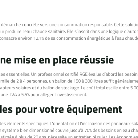
une démarche concrète vers une consommation responsable. Cette soluti
ur produire l’eau chaude sanitaire. Elle s’inscrit dans une logique d’aut
 consacre environ 12,1% de sa consommation énergétique à l’eau chaud
une mise en place réussie
es essentielles. Un professionnel certifié RGE évalue d’abord les besoin
lle de 2 à 4 personnes, un ballon de 150 à 300 litres suffit généraleme
teurs solaires et du ballon de stockage. Le coût total oscille entre 5 00
e TVA à 5,5% pour alléger l’investissement.
les pour votre équipement
s éléments spécifiques. L’orientation et l’inclinaison des panneaux sol
n système bien dimensionné couvre jusqu’à 70% des besoins en eau ch
n, estimée à plus de 20 ans, nécessite un entretien régulier. Les économies