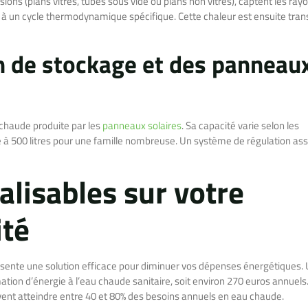
ions (plans vitrés, tubes sous vide ou plans non vitrés), captent les ray
ce à un cycle thermodynamique spécifique. Cette chaleur est ensuite tra
on de stockage et des panneau
chaude produite par les
panneaux solaires
. Sa capacité varie selon les
ne à 500 litres pour une famille nombreuse. Un système de régulation ass
lisables sur votre
ité
résente une solution efficace pour diminuer vos dépenses énergétiques.
 d’énergie à l’eau chaude sanitaire, soit environ 270 euros annuels.
nt atteindre entre 40 et 80% des besoins annuels en eau chaude.