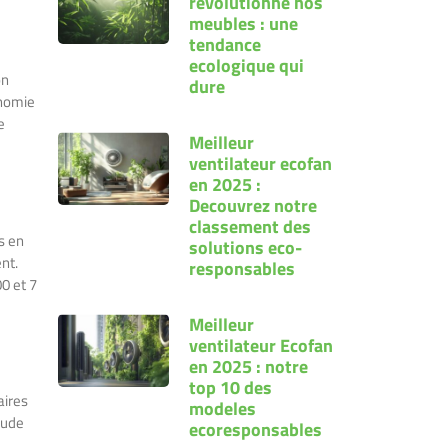
revolutionne nos
meubles : une
tendance
ecologique qui
on
dure
onomie
e
Meilleur
ventilateur ecofan
en 2025 :
Decouvrez notre
classement des
s en
solutions eco-
nt.
responsables
0 et 7
Meilleur
ventilateur Ecofan
en 2025 : notre
top 10 des
aires
modeles
aude
ecoresponsables