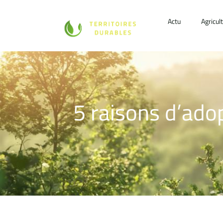
Actu
Agricul
5 raisons d’adop