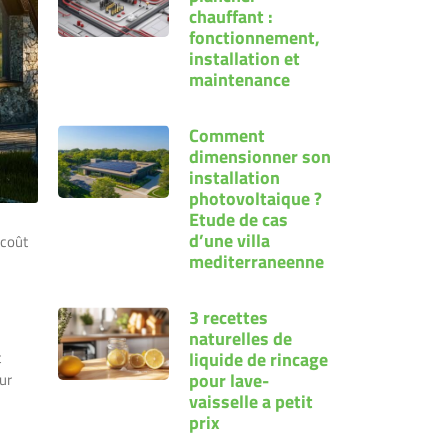
chauffant :
fonctionnement,
installation et
maintenance
Comment
dimensionner son
installation
photovoltaique ?
Etude de cas
d’une villa
 coût
mediterraneenne
3 recettes
naturelles de
liquide de rincage
t
pour lave-
ur
vaisselle a petit
prix