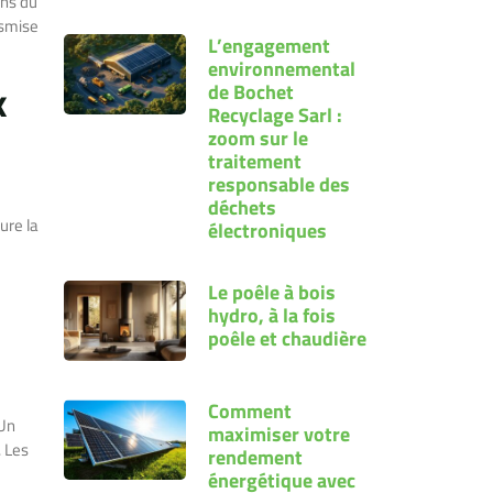
ons du
nsmise
L’engagement
environnemental
x
de Bochet
Recyclage Sarl :
zoom sur le
traitement
responsable des
déchets
ure la
électroniques
Le poêle à bois
hydro, à la fois
poêle et chaudière
Comment
 Un
maximiser votre
 Les
rendement
énergétique avec