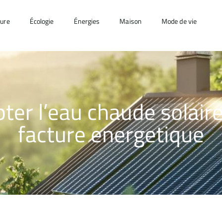
ture
Écologie
Énergies
Maison
Mode de vie
ter l’eau chaude solair
facture energetique