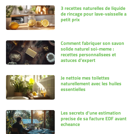
3 recettes naturelles de liquide
de rincage pour lave-vaisselle a
petit prix
Comment fabriquer son savon
solide naturel soi-meme :
recettes personnalisees et
astuces d’expert
Je nettoie mes toilettes
naturellement avec les huiles
essentielles
Les secrets d’une estimation
precise de sa facture EDF avant
echeance