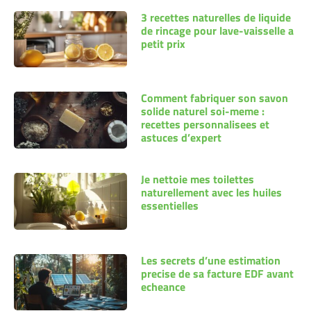
3 recettes naturelles de liquide
de rincage pour lave-vaisselle a
petit prix
Comment fabriquer son savon
solide naturel soi-meme :
recettes personnalisees et
astuces d’expert
Je nettoie mes toilettes
naturellement avec les huiles
essentielles
Les secrets d’une estimation
precise de sa facture EDF avant
echeance