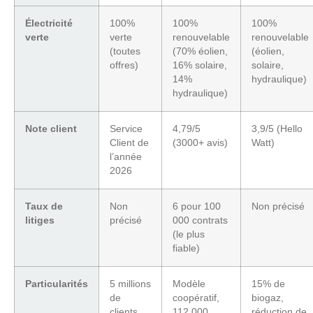
Électricité
100%
100%
100%
verte
verte
renouvelable
renouvelable
(toutes
(70% éolien,
(éolien,
offres)
16% solaire,
solaire,
14%
hydraulique)
hydraulique)
Note client
Service
4,79/5
3,9/5 (Hello
Client de
(3000+ avis)
Watt)
l’année
2026
Taux de
Non
6 pour 100
Non précisé
litiges
précisé
000 contrats
(le plus
fiable)
Particularités
5 millions
Modèle
15% de
de
coopératif,
biogaz,
clients,
112 000
réduction de