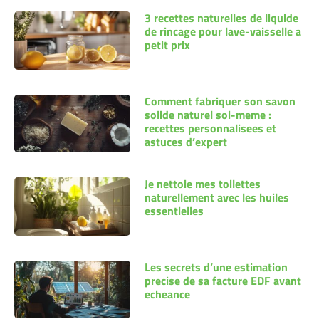
3 recettes naturelles de liquide
de rincage pour lave-vaisselle a
petit prix
Comment fabriquer son savon
solide naturel soi-meme :
recettes personnalisees et
astuces d’expert
Je nettoie mes toilettes
naturellement avec les huiles
essentielles
Les secrets d’une estimation
precise de sa facture EDF avant
echeance